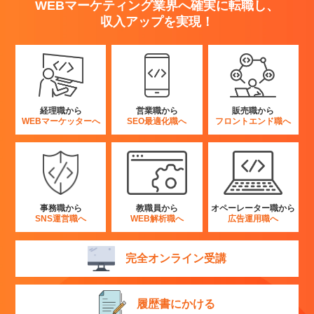
WEBマーケティング業界へ確実に転職し、
収入アップを実現！
経理職から
営業職から
販売職から
WEBマーケッターへ
SEO最適化職へ
フロントエンド職へ
事務職から
教職員から
オペーレーター職から
SNS運営職へ
WEB解析職へ
広告運用職へ
完全オンライン受講
履歴書にかける