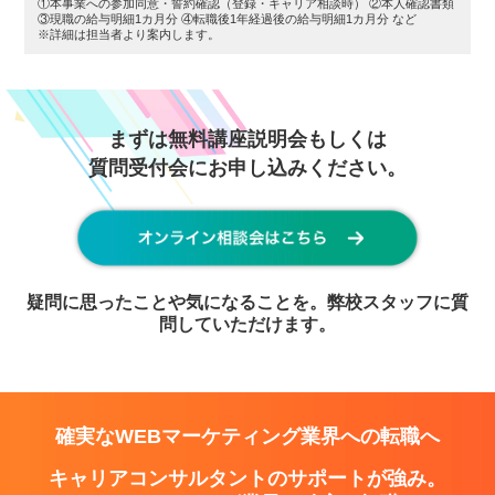
①本事業への参加同意・誓約確認（登録・キャリア相談時） ②本人確認書類
③現職の給与明細1カ月分 ④転職後1年経過後の給与明細1カ月分 など
※詳細は担当者より案内します。
まずは無料講座説明会もしくは
質問受付会にお申し込みください。
疑問に思ったことや気になることを。弊校スタッフに質
問していただけます。
確実なWEBマーケティング業界への転職へ
キャリアコンサルタントのサポートが強み。