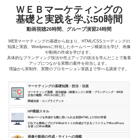
ＷＥＢマーケティングの
基礎と実践を学ぶ50時間
動画視聴26時間、グループ演習24時間
WEBマーケティングの基礎から始まり、HTML/CSSコーディングの
知識と実践、Wordpressに特化したホームページ構築法を学び、画像
や動画の作成を学びます。
具体的なブランディング技法や売上アップの技法を学んだことで集客
アップにつながる実際の案件を担当します。
理論から実制作、実際のプロモーション実践まで学べる講座です。
マーケティングの基礎知識・技法・法規
マーケティング基礎、技法総論（検索エンジン対策・ブランディング・WEB
広告の種類・PDCAの回し方）
関連法規・コンプライアンス
HP構築スキル
Webページを作成する際に用いられる言語HTMLとCSSの学習
だれでも簡単にブログやWebサイトの作成ができるソフトウェアWordPress
を使ったWeb構築
画像や動画の作成・サイトへの掲載