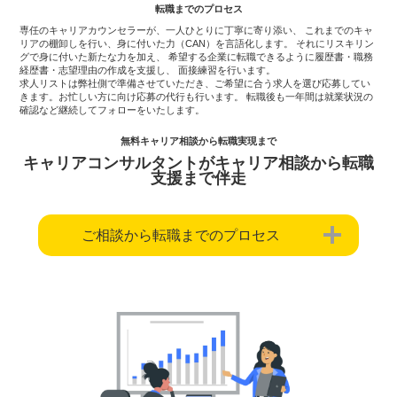
転職までのプロセス
専任のキャリアカウンセラーが、一人ひとりに丁寧に寄り添い、
これまでのキャ
リアの棚卸しを行い、身に付いた力（CAN）を言語化します。
それにリスキリン
グで身に付いた新たな力を加え、
希望する企業に転職できるように履歴書・職務
経歴書・志望理由の作成を支援し、
面接練習を行います。
求人リストは弊社側で準備させていただき、ご希望に合う求人を選び応募してい
きます。
お忙しい方に向け応募の代行も行います。
転職後も一年間は就業状況の
確認など継続してフォローをいたします。
無料キャリア相談から転職実現まで
キャリアコンサルタントがキャリア相談から転職
支援まで伴走
ご相談から転職までのプロセス