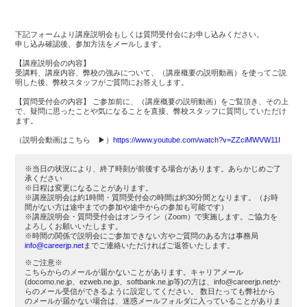
下記フォームより講座説明会もしくは質問受付会にお申し込みください。
申し込み確認後、参加方法をメールします。
【講座説明会の内容】
受講料、講座内容、弊校の強みについて、（講座概要の説明動画）を使ってご説
明した後、弊校スタッフがご質問にお答えします。
【質問受付会の内容】 ご参加前に、（講座概要の説明動画）をご覧頂き、その上
で、疑問に思ったことや気になることを直接、弊校スタッフに質問していただけ
ます。
（説明会動画はこちら ▶︎）
https://www.youtube.com/watch?v=ZZciMWVW11I
※当日の状況により、終了時刻が前後する場合があります。あらかじめご了
承ください
※日程は変更になることがあります。
※講座説明会は約1時間・質問受付会の時間は約30分間となります。（お時
間がない方は途中までの参加や途中からの参加も可能です）
※講座説明会・質問受付会はオンライン（Zoom）で実施します。ご協力を
よろしくお願いいたします。
※時間の関係で説明会にご参加できない方やご質問のある方は事務局
info@careerjp.net
までご連絡いただければご返答いたします。
※ご注意※
こちらからのメールが届かないことがあります。キャリアメール
(docomo.ne.jp、ezweb.ne.jp、softbank.ne.jp等)の方は、info@careerjp.netか
らのメール受信ができるように設定してください。 数日たっても弊社から
のメールが届かない場合は、迷惑メールフォルダに入っていることがありま