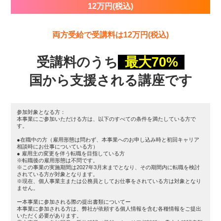
12万円(税込)
両方受給で受講料は12万円(税込)
受講料のうち
最大70%
国から支援される講座です
参加対象となる方：
本事業にご参加いただける方は、以下のすべての条件を満たしている方で
す。
●在職中の方（雇用形態は問わず、本事業へのお申し込み時と初回キャリア
相談時にお仕事についている方）
● 雇用主の変更を伴う転職を目指している方
※転職後の雇用形態は不問です。
※この事業の実施期間は2027年3月末までとなり、その期間内に転職を検討
されている方が対象となります。
※現在、個人事業主または公務員としてお仕事をされている方は対象となり
ません。
ー本事業に参加される際の提出書類についてー
本事業に参加される方は、弊社が依頼する個人情報を含む各種情報をご提出
いただく必要があります。