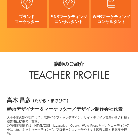
ブランド
SNSマーケティング
WEBマーケティング
マーケッター
コンサルタント
コンサルタント
講師のご紹介
TEACHER PROFILE
高木 昌彦
（たかぎ・まさひこ）
Webデザイナー＆マーケッター／デザイン制作会社代表
大手企業の制作部門にて、広告グラフィックデザイン、サイトデザイン業務や新入社員育
成業務に従事後、独立。
公的職業訓練では、HTML/CSS、javascript、jQuery、Word Pressを用いたコーディング
をはじめ、ネットマーケティング、プロモーション手法やネット広告に関する講座を担
当。