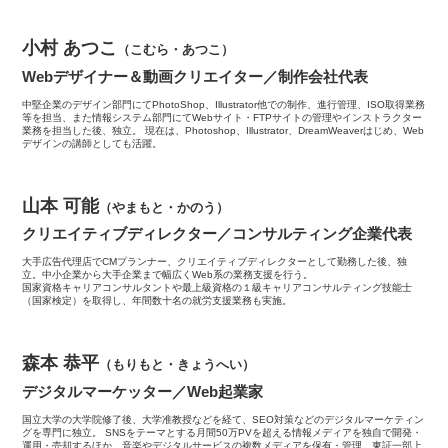
小村 あつこ
（こむら・あつこ）
Webデザイナー＆動画クリエイター／制作会社代表
中堅企業のデザイン部門にてPhotoShop、Illustrator他での制作、進行管理、ISO取得業務
等を担当、また情報システム部門にてWebサイト・FTPサイトの管理やインストラクター
業務を担当した後、独立。 現在は、Photoshop、Illustrator、DreamWeaverはじめ、Web
デザインの講師としても活躍。
山本 可能
（やまもと・かのう）
クリエイティブディレクター／コンサルティング企業代表
大手広告代理店でCMプランナー、クリエイティブディレクターとして勤務した後、独
立。中小企業から大手企業まで幅広くWeb系の業務支援を行う。
国家資格キャリアコンサルタントや最上級資格の１級キャリアコンサルティング技能士
（国家検定）を取得し、年間数十名の就労支援業務も実施。
森本 恭平
（もりもと・きょうへい）
デジタルマーケッター／Web起業家
国立大学の大学院修了後、大学准教授などを経て、SEO対策などのデジタルマーケティン
グを専門に独立。 SNSをテーマとする月間50万PVを超える情報メディアを独自で開発・
運用・売却するほか、音楽やデジタルサービスの複数メディアを保有・管理。東証一部上