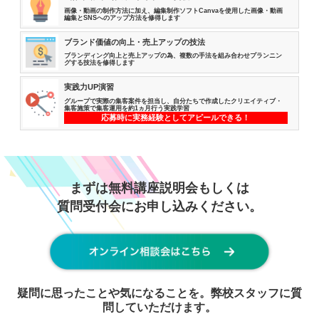
画像・動画の制作方法に加え、編集制作ソフトCanvaを使用した画像・動画
編集とSNSへのアップ方法を修得します
ブランド価値の向上・売上アップの技法
ブランディング向上と売上アップの為、複数の手法を組み合わせプランニン
グする技法を修得します
実践力UP演習
グループで実際の集客案件を担当し、自分たちで作成したクリエイティブ・
集客施策で集客運用を約1ヵ月行う実践学習
応募時に実務経験としてアピールできる！
まずは無料講座説明会もしくは
質問受付会にお申し込みください。
疑問に思ったことや気になることを。弊校スタッフに質
問していただけます。